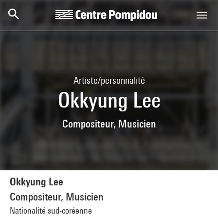
Aller au contenu principal
Centre Pompidou
Artiste/personnalité
Okkyung Lee
Compositeur, Musicien
Okkyung Lee
Compositeur, Musicien
Nationalité sud-coréenne