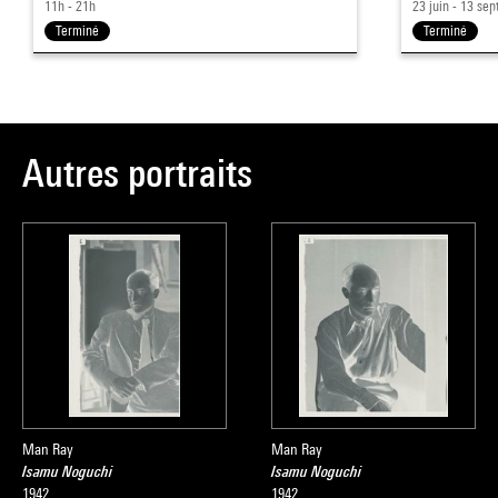
11h - 21h
23 juin - 13 sep
Terminé
Terminé
Autres portraits
Man Ray
Man Ray
Isamu Noguchi
Isamu Noguchi
1942
1942