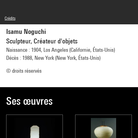
Crédits
© Man Ray Trust / Adagp, Paris
Isamu Noguchi
Réf. image : 4G04700
Diffusion image :
GrandPalaisRmnPhoto
Sculpteur, Créateur d'objets
Naissance : 1904, Los Angeles (Californie, États-Unis)
Décès : 1988, New York (New York, États-Unis)
© droits réservés
Ses œuvres