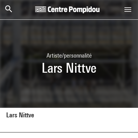
Aller au contenu principal
Centre Pompidou
Artiste/personnalité
Lars Nittve
Lars Nittve