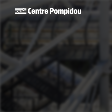
Aller au contenu principal
Centre Pompidou