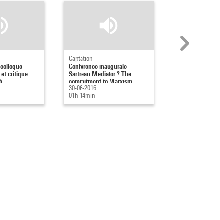
Captation
Captation
 colloque
Conférence inaugurale -
Les Cultural Stu
 et critique
Sartrean Mediator ? The
critique marxist
...
commitment to Marxism ...
30-06-2016
30-06-2016
01h 40min
01h 14min