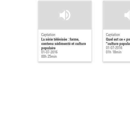
Captation
Captation
La série télévisée : forme,
Quel est ce « p
contenu sédimenté et culture
"culture popula
populaire
01-07-2016
01-07-2016
01h 18min
00h 25min