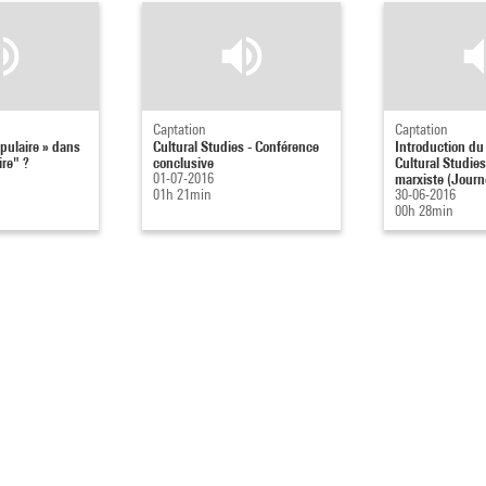
Captation
Captation
opulaire » dans
Cultural Studies - Conférence
Introduction du
ire" ?
conclusive
Cultural Studies
01-07-2016
marxiste (Journé
01h 21min
30-06-2016
00h 28min