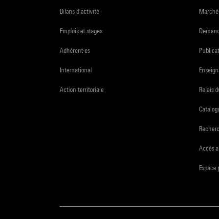
Bilans d'activité
Marchés
Emplois et stages
Demande
Adhérent·es
Publicat
International
Enseign
Action territoriale
Relais 
Catalogu
Recher
Accès a
Espace 