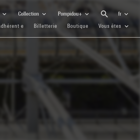
e
Collection
Pompidou+
fr
(current)
(current)
(current)
adhérent·e
Billetterie
Boutique
Vous êtes