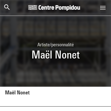
Aller au contenu principal
Centre Pompidou
Artiste/personnalité
Maël Nonet
Maël Nonet