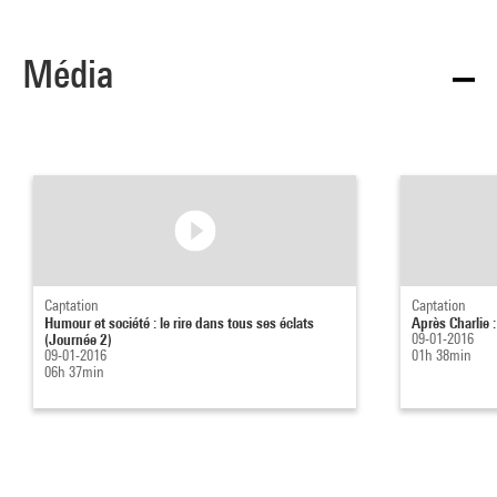
Média
Captation
Captation
Humour et société : le rire dans tous ses éclats
Après Charlie 
(Journée 2)
09-01-2016
09-01-2016
01h 38min
06h 37min