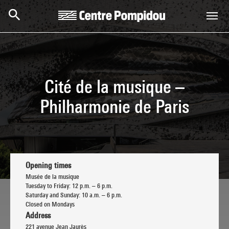
Skip to main content
Centre Pompidou
Cité de la musique –
Philharmonie de Paris
Opening times
Musée de la musique
Tuesday to Friday: 12 p.m. – 6 p.m.
Saturday and Sunday: 10 a.m. – 6 p.m.
Closed on Mondays
Address
221 avenue Jean Jaurès