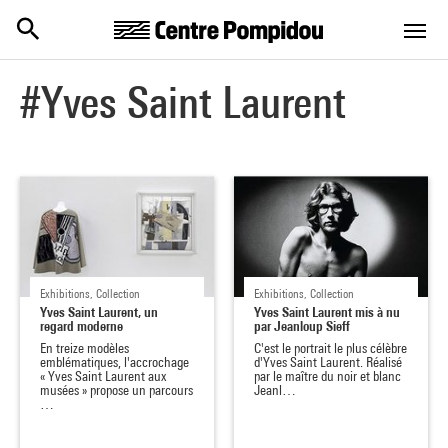
Centre Pompidou
Skip to main content
#Yves Saint Laurent
Exhibitions, Collection
Exhibitions, Collection
Yves Saint Laurent, un
Yves Saint Laurent mis à nu
regard moderne
par Jeanloup Sieff
En treize modèles
C'est le portrait le plus célèbre
emblématiques, l'accrochage
d'Yves Saint Laurent. Réalisé
« Yves Saint Laurent aux
par le maître du noir et blanc
musées » propose un parcours
Jeanl…
…