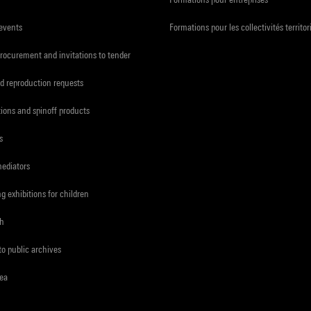
 events
Formations pour les collectivités territor
procurement and invitations to tender
d reproduction requests
tions and spinoff products
s
mediators
ng exhibitions for children
ch
to public archives
rea