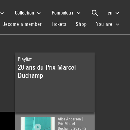
Collection
Pompidou+
en
(current)
(current)
(current)
Become a member
Tickets
Shop
You are
Les 20 printemps
Playlist
du Prix Marcel
20 ans du Prix Marcel
Duchamp
- 6 min
Duchamp
Kapwani Kiwanga |
Prix Marcel
Duchamp 2020
- 2
min
Alice Anderson |
Prix Marcel
Duchamp 2020
- 2