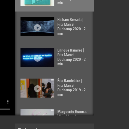
min
Hicham Berrada |
Prix Marcel
Duchamp 2020
- 2
min
Enrique Ramirez |
Prix Marcel
Duchamp 2020
- 2
min
Éric Baudelaire |
Prix Marcel
Duchamp 2019
- 2
min
Marguerite Humeau
| Prix Marcel
Duchamp 2019
- 2
min