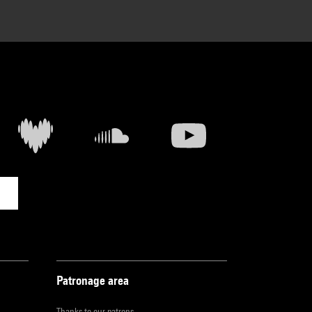
Patronage area
Thanks to our patrons