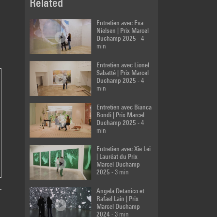
Related
Katinka Bock | Prix
Entretien avec Eva
Marcel Duchamp
Nielsen | Prix Marcel
2019
- 2 min
Duchamp 2025
- 4
min
Entretien avec Lionel
Sabatté | Prix Marcel
Ida Tursic et
Duchamp 2025
- 4
Wilfried Mile | Prix
min
Marcel Duchamp
2019
- 2 min
Entretien avec Bianca
Bondi | Prix Marcel
Duchamp 2025
- 4
Julien Prévieux |
min
Prix Marcel
Duchamp 2014
- 5
min
Entretien avec Xie Lei
| Lauréat du Prix
Marcel Duchamp
2025
- 3 min
Latifa Echakhch |
Prix Marcel
Angela Detanico et
Duchamp 2013
- 7
Rafael Lain | Prix
min
Marcel Duchamp
2024
- 3 min