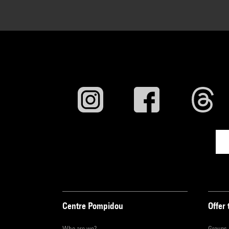
Centre Pompidou
Offer 
Who are we?
Groups