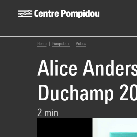
Centre Pompidou
Skip to main content
You are here:
Home
Pompidou+
Videos
Alice Anders
Duchamp 2
2 min