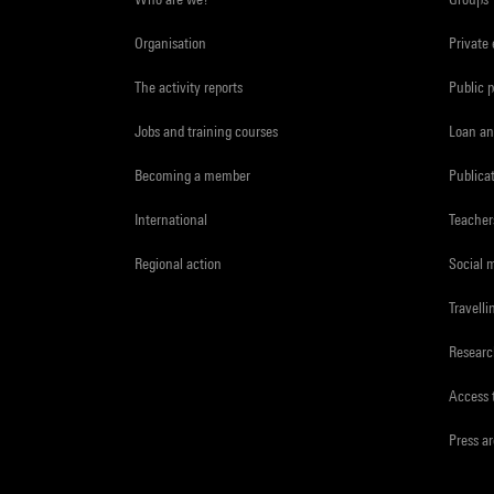
Organisation
Private
The activity reports
Public 
Jobs and training courses
Loan an
Becoming a member
Publica
International
Teacher
Regional action
Social 
Travelli
Resear
Access 
Press a