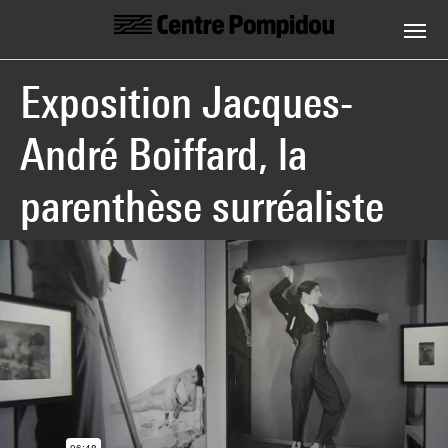
Centre Pompidou
Skip to main content
Exposition Jacques-
André Boiffard, la
parenthèse surréaliste