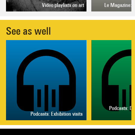
Video playlists on art
Le Magazine: s
See as well
Podcasts: Di
Podcasts: Exhibition visits