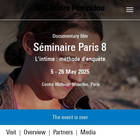
Skip to main content
Centre Pompidou
Documentary film
Séminaire Paris 8
L'intime : méthode d'enquête
5 - 26 May 2025
Centre Wallonie-Bruxelles, Paris
The event is over
Visit
Overview
Partners
Media
|
|
|