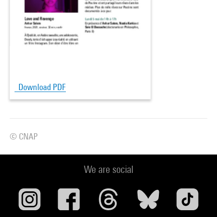
Download PDF
© CNAP
We are social