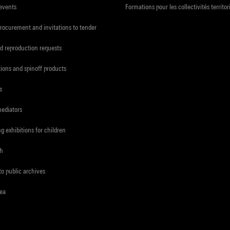
 events
Formations pour les collectivités territor
procurement and invitations to tender
d reproduction requests
tions and spinoff products
s
mediators
ng exhibitions for children
ch
to public archives
rea