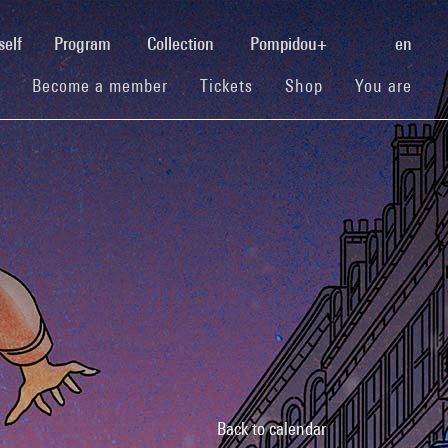
(current)
self
Program
Collection
Pompidou+
en
(current)
(current)
(current)
Become a member
Tickets
Shop
You are
Back to calendar