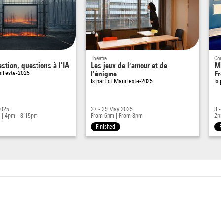
Theatre
Co
estion, questions à l’IA
Les jeux de l'amour et de
Mu
iFeste-2025
l'énigme
Fr
Is part of
ManiFeste-2025
Is
2025
27 - 29 May 2025
3 
m
|
4pm - 8:15pm
From 6pm
|
From 8pm
2p
Finished