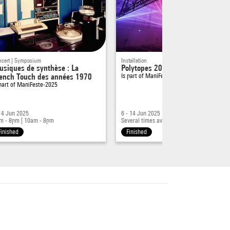
ncert | Symposium
Installation
siques de synthèse : La
Polytopes 2025
ench Touch des années 1970
Is part of
ManiFeste-2025
 part of
ManiFeste-2025
- 4 Jun 2025
6 - 14 Jun 2025
m - 8pm
|
10am - 8pm
Several times available
Finished
Finished