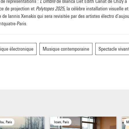
 de représentations :
L’Ombre
de Blanca Li
et Édith Canat de Chizy à
ce de projection et
Polytopes 2025
, la célèbre installation visuelle et
 de Iannis Xenakis qui sera revisitée par des artistes électro d’aujo
tquatre-Paris.
que électronique
Musique contemporaine
Spectacle vivan
ou, Paris
Ircam, Paris