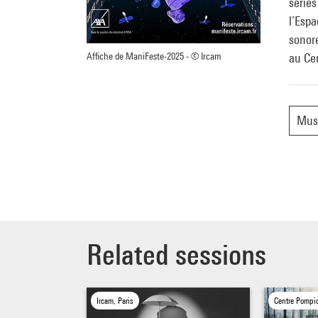
séries
l’Espa
sonore
Affiche de ManiFeste-2025 - © Ircam
au Cen
Musi
Related sessions
Ircam, Paris
Centre Pompid