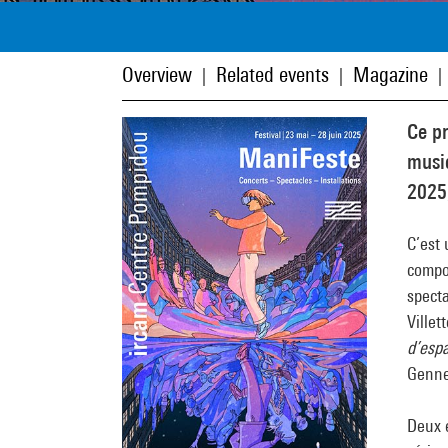
Overview
Related events
Magazine
|
|
|
Ce pr
music
2025,
C’est 
compo
specta
Villet
d’esp
Genne
Deux 