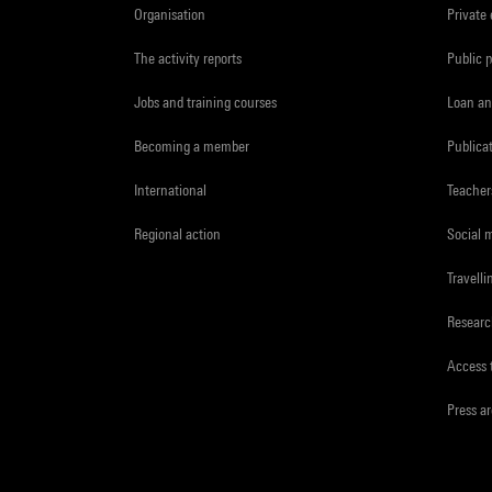
Organisation
Private
The activity reports
Public 
Jobs and training courses
Loan an
Becoming a member
Publica
International
Teacher
Regional action
Social 
Travelli
Resear
Access 
Press a