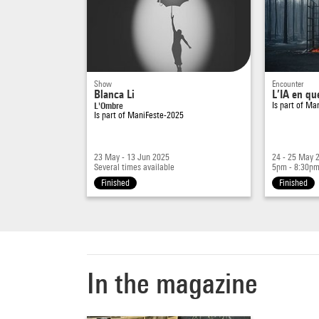
Show
Encounter
Blanca Li
L’IA en qu
L'Ombre
Is part of
Man
Is part of
ManiFeste-2025
23 May - 13 Jun 2025
24 - 25 May 
Several times available
5pm - 8:30p
Finished
Finished
In the magazine