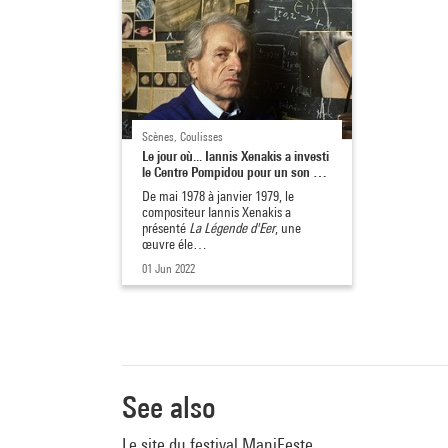
Scènes, Coulisses
Le jour où... Iannis Xenakis a investi
le Centre Pompidou pour un son …
De mai 1978 à janvier 1979, le
compositeur Iannis Xenakis a
présenté
La
Légende d'Eer
, une
œuvre éle…
01 Jun 2022
See also
Le site du festival ManiFeste