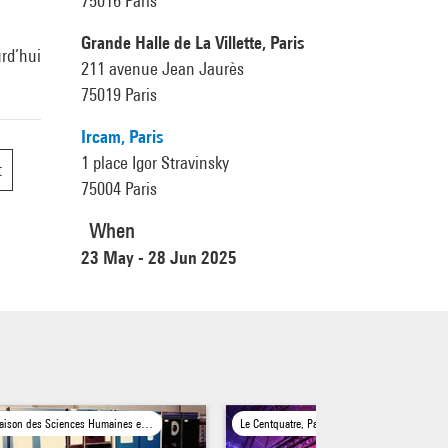
75016 Paris
Grande Halle de La Villette, Paris
urd’hui
211 avenue Jean Jaurès
75019 Paris
Ircam, Paris
1 place Igor Stravinsky
t
75004 Paris
When
23 May - 28 Jun 2025
Maison des Sciences Humaines et sociales Paris Nord, Saint-Denis
Le Centquatre, Paris