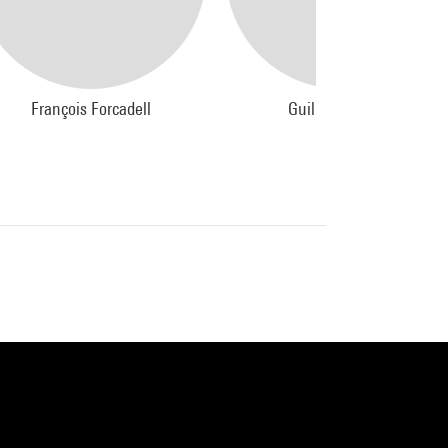
t de
François Forcadell
Guillaume Doizy
recteur
 Khol
oïc