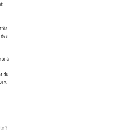
nt
très
 des
nté à
nt du
i ».
i
té ?