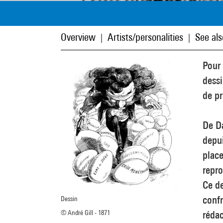
Overview
Artists/personalities
See als
|
|
Pour 
dessi
de pr
De Da
depui
place
repro
Ce de
confr
Dessin
rédac
© André Gill - 1871