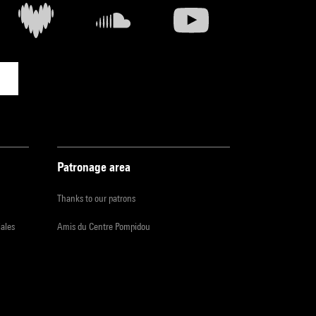
s et
la
Patronage area
Thanks to our patrons
iales
Amis du Centre Pompidou