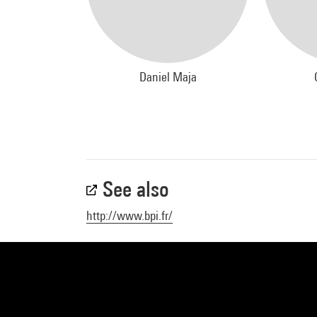
Entret
Charl
Daniel Maja
Table 
avec A
Charb
Odile 
See also
Bernar
artist
http://www.bpi.fr/
Daniel
à Lyo
La dis
Faujou