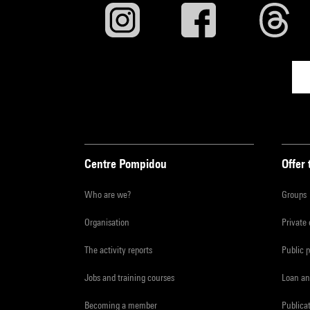
Modéra
Projec
Coprod
Comme
une cr
Retour
libert
Centre Pompidou
Offer 
Who are we?
Groups
Organisation
Private
The activity reports
Public 
Jobs and training courses
Loan an
Becoming a member
Publica