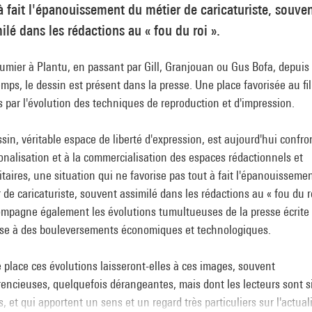
à fait l'épanouissement du métier de caricaturiste, souve
ilé dans les rédactions au « fou du roi ».
mier à Plantu, en passant par Gill, Granjouan ou Gus Bofa, depuis 
mps, le dessin est présent dans la presse. Une place favorisée au fil
s par l'évolution des techniques de reproduction et d'impression.
sin, véritable espace de liberté d'expression, est aujourd'hui confro
ionalisation et à la commercialisation des espaces rédactionnels et
itaires, une situation qui ne favorise pas tout à fait l'épanouisseme
 de caricaturiste, souvent assimilé dans les rédactions au « fou du ro
ompagne également les évolutions tumultueuses de la presse écrite
se à des bouleversements économiques et technologiques.
 place ces évolutions laisseront-elles à ces images, souvent
rencieuses, quelquefois dérangeantes, mais dont les lecteurs sont s
s, et qui apportent un sens et un regard très particuliers sur l'actuali