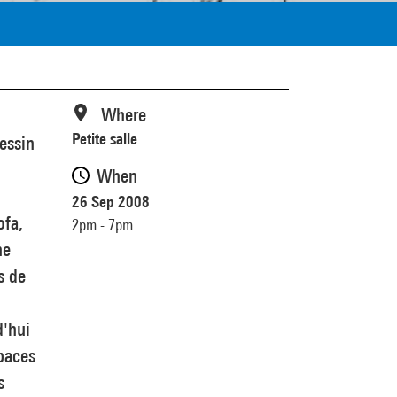
Where
Petite salle
dessin
When
26 Sep 2008
ofa,
2pm - 7pm
ne
s de
d'hui
spaces
s