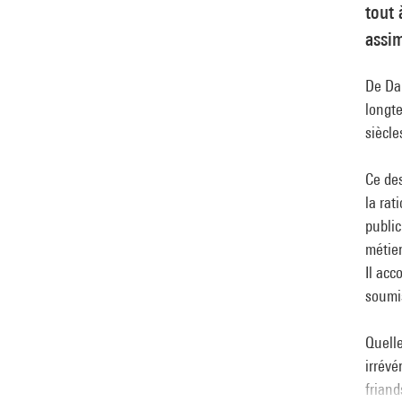
tout 
assim
De Dau
longte
siècle
Ce des
la rat
public
métier
Il acc
soumi
Quelle
irrévé
friand