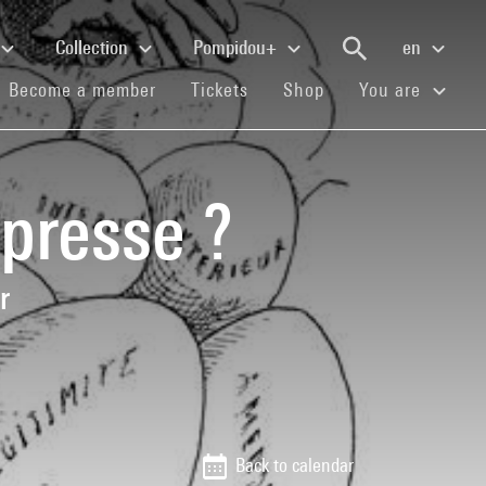
Collection
Pompidou+
en
(current)
(current)
(current)
Become a member
Tickets
Shop
You are
 presse ?
r
Back to calendar