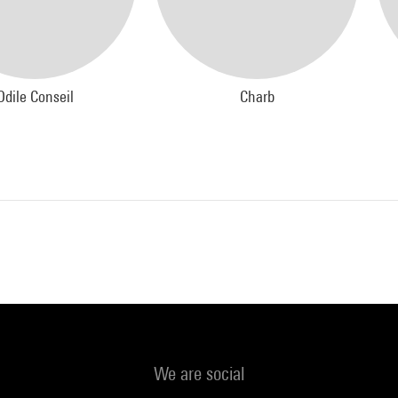
ien avec Charb, dessinateur et journaliste, rédacteur en chef adjoin
ie Hebdo.
Odile Conseil
Charb
ronde : Quel avenir pour le dessin de presse ?
lain Blaise, directeur artistique de Libération
Conseil, rédactrice en chef adjointe de Courrier International
d Fournier, commissaire de l'exposition « Cabu et Paris », ancien di
ique de l'Équipe magazine
 Maja, illustrateur et professeur de dessin de presse à l'école Émile
n
cussion sera ponctuée par des dessins en direct par le dessinateur L
We are social
r.