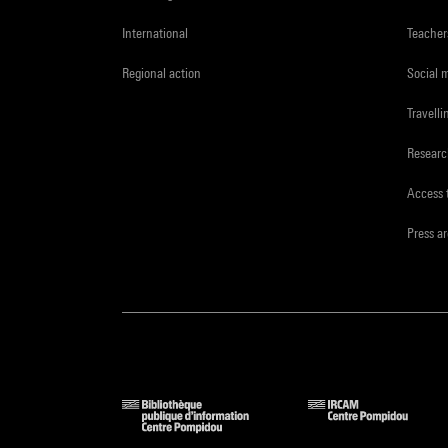
International
Teacher
Regional action
Social 
Travelli
Resear
Access 
Press a