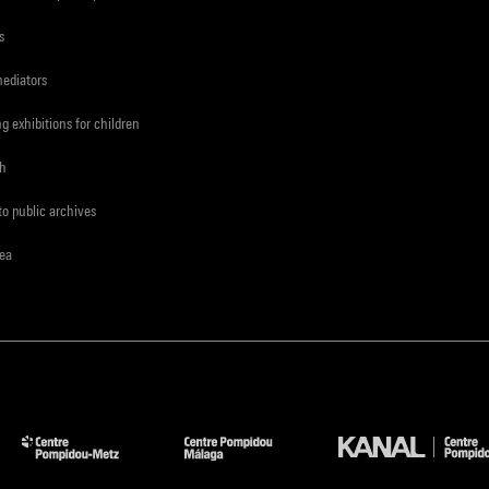
s
mediators
ng exhibitions for children
ch
to public archives
rea