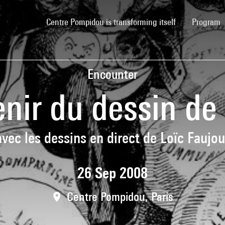
(current)
Centre Pompidou is transforming itself
Program
Encounter
nir du dessin de
avec les dessins en direct de Loïc Faujou
26 Sep 2008
Centre Pompidou, Paris