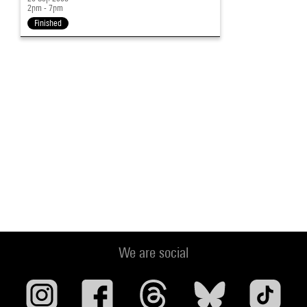
2pm - 7pm
Finished
We are social