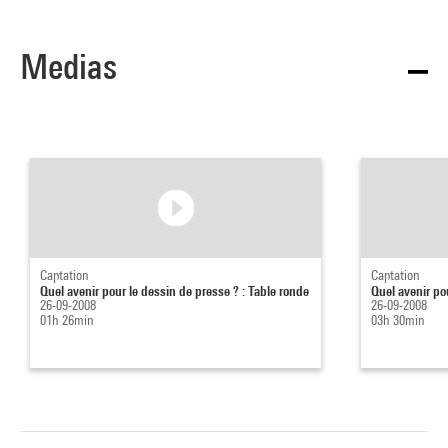
Medias
Captation
Captation
Quel avenir pour le dessin de presse ? : Table ronde
Quel avenir po
26-09-2008
26-09-2008
01h 26min
03h 30min