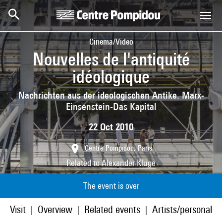
Skip to main content
Centre Pompidou
Cinema/Video
Nouvelles de l'antiquité
idéologique
Nachrichten aus der ideologischen Antike. Marx-
Einsenstein-Das Kapital
22 Oct 2010
Centre Pompidou, Paris
Related to
Alexander Kluge
The event is over
Visit
Overview
Related events
Artists/personaliti
|
|
|