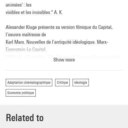
animées' : les
visibles et les invisibles." A. K.
Alexander Kluge présente sa version filmique du Capital,
l’oeuvre maîtresse de
Karl Marx. Nouvelles de l’antiquité idéologique. Marx-
Eisenstein-Le Capital,
2008, 83’. 22 octobre, 20h, Cinéma 2. Séance d’inauguration
Show more
semi-publique, en
présence du cinéaste.
Adaptation cinématographique
Critique
Idéologie
Economie politique
En collaboration avec le Goethe-Institut Paris.
Related to