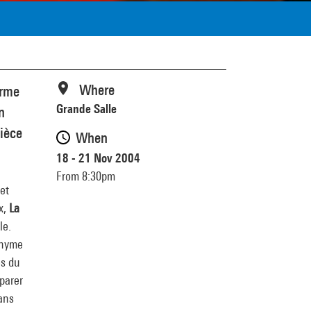
Where
orme
Grande Salle
n
ièce
When
18 - 21 Nov 2004
From 8:30pm
 et
x,
La
le.
onyme
es du
parer
ans