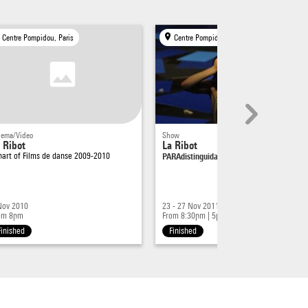
Centre Pompidou, Paris
Centre Pompidou, Paris
nema/Video
Show
 Ribot
La Ribot
 part of
Films de danse 2009-2010
PARAdistinguidas
Nov 2010
23 - 27 Nov 2011
om 8pm
From 8:30pm
|
5pm - 8:30pm
Finished
Finished