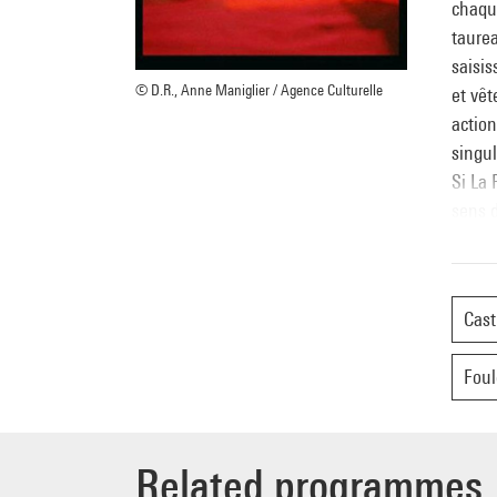
chaque
taurea
saisis
© D.R., Anne Maniglier / Agence Culturelle
et vêt
action
singul
Si La 
sens d
restit
La Rib
direct
Cast
Les e
Ribot
Foul
direct
mana
Une co
Spect
Related programmes