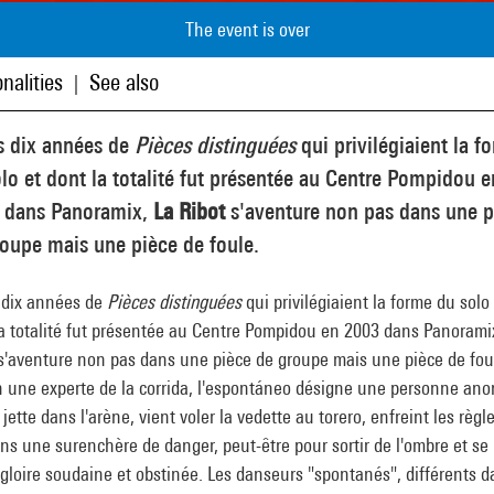
The event is over
nalities
See also
|
s dix années de
Pièces distinguées
qui privilégiaient la f
lo et dont la totalité fut présentée au Centre Pompidou e
 dans Panoramix,
La Ribot
s'aventure non pas dans une p
oupe mais une pièce de foule.
 dix années de
Pièces distinguées
qui privilégiaient la forme du solo
la totalité fut présentée au Centre Pompidou en 2003 dans Panorami
'aventure non pas dans une pièce de groupe mais une pièce de fou
n une experte de la corrida, l'espontáneo désigne une personne an
 jette dans l'arène, vient voler la vedette au torero, enfreint les règl
ns une surenchère de danger, peut-être pour sortir de l'ombre et se 
gloire soudaine et obstinée. Les danseurs "spontanés", différents d