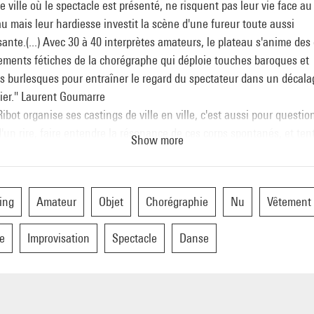
 ville où le spectacle est présenté, ne risquent pas leur vie face au
u mais leur hardiesse investit la scène d'une fureur toute aussi
sante.(...) Avec 30 à 40 interprètes amateurs, le plateau s'anime des
ements fétiches de la chorégraphe qui déploie touches baroques et
s burlesques pour entraîner le regard du spectateur dans un décala
ier." Laurent Goumarre
Ribot organise ses castings de ville en ville, c'est aussi pour questio
'un rire, faire entendre la résonance de ces corps spontanés, et ten
Show more
uer "l'intelligence du corps".
ot
conception et direction artistique |
Juan Dominguez
assistant à l
ion artistique |
Corinne Garcia
et
Tania Arias Winogradow
assistante
ing
Amateur
Objet
Chorégraphie
Nu
Vêtement
spontáneos
performeurs |
Daniel Demont
lumières |
Karine Vintache
costumes |
Karine Vintache
et
La Ribot
scénographie |
Erik Houllier
e
Improvisation
Spectacle
Danse
ion technique |
Maria-Carmela Mini
management |
Richard Afonso
t
ger
production Théâtre de la Ville, Paris / Festival d'Automne à Paris / 
acles vivants-Centre Pompidou.