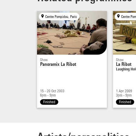
Centre Pompidou, Paris
Centre Pom
Show
Show
Panoramix La Ribot
La Ribot
Laughing Hol
15 - 20 Oct 2003
1 Apr 2009
6pm - 9pm
3pm - 9pm
Finished
Finished