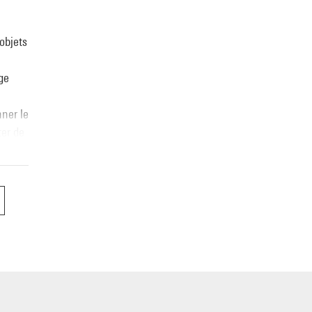
 objets
ge
nner le
ter de
a
s |
et
La
our
Les