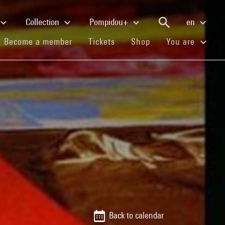
Collection
Pompidou+
en
(current)
(current)
(current)
Become a member
Tickets
Shop
You are
Back to calendar