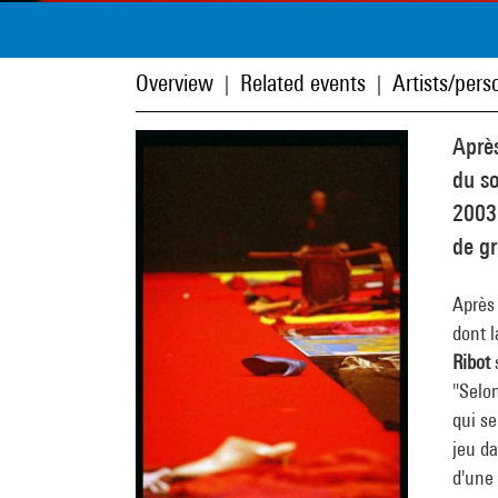
Overview
Related events
Artists/perso
|
|
Aprè
du so
2003
de gr
Après
dont 
Ribot
s
"Selo
qui se
jeu da
d'une 