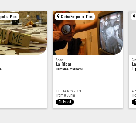
pidou, Paris
Centre Pompidou, Paris
Show
Ci
La Ribot
La
e
llámame mariachi
Is
11 - 14 Nov 2009
4 
From 8:30pm
Fr
Finished