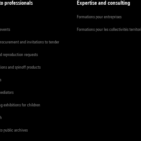
to professionals
Expertise and consulting
Formations pour entreprises
 events
Formations pour les collectivités territor
procurement and invitations to tender
d reproduction requests
tions and spinoff products
s
mediators
ng exhibitions for children
ch
to public archives