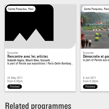
Centre Pompidou, Paris
Centre Pompidou, Pari
Encounter
Encounter
Rencontre avec les artistes
Démocratie et go
Subodh Gupta, Bharti Kher, Sarnath …
Is part of
Parole aux e
Is part of
Parole aux expositions / Paris-Delhi-Bombay...
25 May 2011
8 Jun 2011
From 6:30pm
From 6:30pm
Finished
Finished
Related programmes