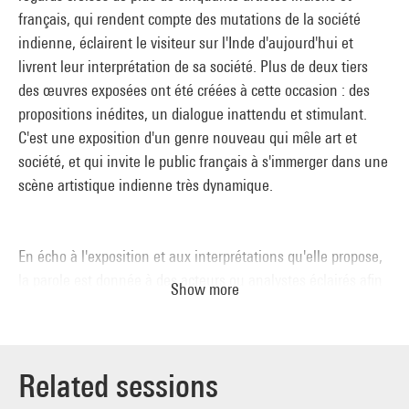
français, qui rendent compte des mutations de la société
indienne, éclairent le visiteur sur l'Inde d'aujourd'hui et
livrent leur interprétation de sa société. Plus de deux tiers
des œuvres exposées ont été créées à cette occasion : des
propositions inédites, un dialogue inattendu et stimulant.
C'est une exposition d'un genre nouveau qui mêle art et
société, et qui invite le public français à s'immerger dans une
scène artistique indienne très dynamique.
En écho à l'exposition et aux interprétations qu'elle propose,
la parole est donnée à des acteurs ou analystes éclairés afin
Show more
de tenter d'apporter quelques réponses aux questions
soulevées à cette occasion, qu'elles soient artistiques,
politiques, économiques, sociales ou encore
environnementales.
Related sessions