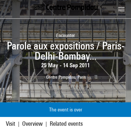
Skip to main content
Centre Pompidou
Encounter
Parole aux expositions / Paris-
Delhi-Bombay...
25 May - 14 Sep 2011
Centre Pompidou, Paris
The event is over
Visit
Overview
Related events
|
|