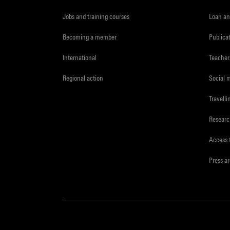
Jobs and training courses
Loan an
Becoming a member
Publica
International
Teacher
Regional action
Social 
Travelli
Resear
Access 
Press a