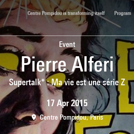
(current)
Centre Pompidou is transforming itself
Program
Event
Pierre Alferi
Supertalk* : Ma vie est une série Z
17 Apr 2015
Centre Pompidou, Paris