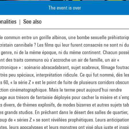
The event is over
nalities
See also
|
de commun entre un gorille albinos, une bombe sexuelle préhistoriq
ristain cannibale ? Les films qui leur furent consacrés ne sont ni du
genre, ni de la même époque, ni du même continent. Chacun poss
nt des traits communs où s’accroche un air de famille, un air «
tronique » : scénario abracadabrant, sujet scabreux, filmage foutra
 très peu spéciaux, interprétation ridicule. Ce qui fut nommé, dès le
 60, « la série Z » est le point de fuite de plusieurs corridors obscur
ction cinématographique. Mais le terme peut aujourd’hui rendre
e aux trésors de fantaisie déployés pour cacher la misère et s’em
ts divers, de thèmes explosifs, de modes bizarres et autres sujets ta
es grands studios. En prêchant dans le désert des salles de quartier,
up de « séries Z » se sont révélées prophétiques. Leurs anticipatio
es, leurs apocalypses et leurs monstres ont visé plus juste et inspi