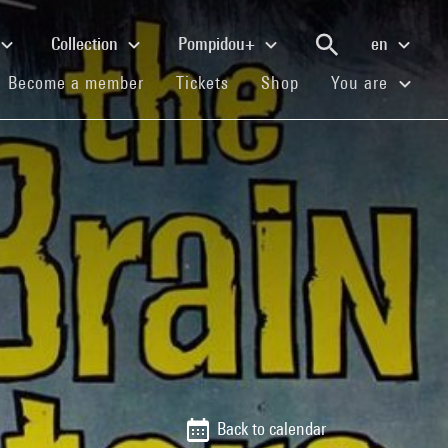
Collection
Pompidou+
en
(current)
(current)
(current)
Become a member
Tickets
Shop
You are
Back to calendar