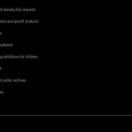
d reproduction requests
tions and spinoff products
s
mediators
ng exhibitions for children
ch
to public archives
rea