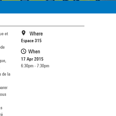
Where
ue et
Espace 315
ède
When
17 Apr 2015
que,
6:30pm - 7:30pm
s
s de la
parer
bous
ns
ré