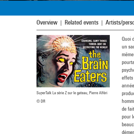
Overview
Related events
Artists/perso
|
|
Quoi 
un sac
même 
pourta
psycho
effets
années
produ
SuperTalk La série Z sur le gateau, Pierre Alféri
hommag
© DR
de fai
pour l
beauco
dément