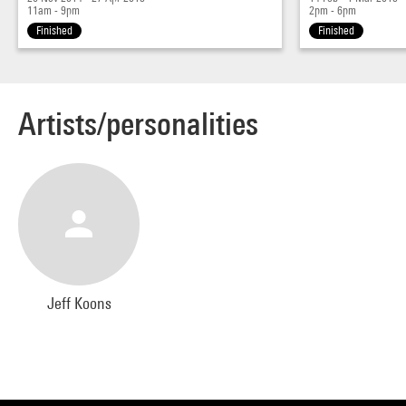
11am - 9pm
2pm - 6pm
Finished
Finished
Artists/personalities
Jeff Koons