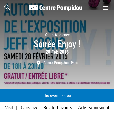
Skip to main content
Centre Pompidou
Youth Audience
Soirée Enjoy !
28 Feb 2015
Centre Pompidou, Paris
The event is over
Visit
Overview
Related events
Artists/personaliti
|
|
|