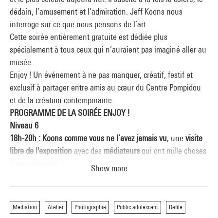
dédain, l’amusement et l’admiration. Jeff Koons nous
interroge sur ce que nous pensons de l’art.
Cette soirée entièrement gratuite est dédiée plus
spécialement à tous ceux qui n’auraient pas imaginé aller au
musée.
Enjoy ! Un événement à ne pas manquer, créatif, festif et
exclusif à partager entre amis au cœur du Centre Pompidou
et de la création contemporaine.
PROGRAMME DE LA SOIRÉE ENJOY !
Niveau 6
18h-20h : Koons comme vous ne l’avez jamais vu
, une
visite
libre de l'exposition
avec des
médiateurs
qui ont mille choses
à vous raconter !
Show more
18h-22h : Surfaces réfléchissantes
, envoyez vos plus belles
photos de reflets à soireeenjoy2015@gmail.com ! Elles seront
diffusées exceptionnellement en temps réel dans le Forum -1
Médiation
Atelier
Photographie
Public adolescent
Défilé
Forum -1