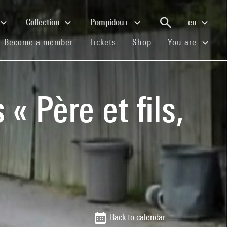
Collection
Pompidou+
en
(current)
(current)
(current)
Become a member
Tickets
Shop
You are
 Père et fils,
Back to calendar