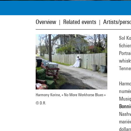
Overview
Related events
Artists/perso
|
|
Sol K
fichie
Portra
whisk
Tenne
Harmo
numér
Harmony Korine, « No More Workhorse Blues »
Musiqu
© D.R.
Bonnie
Nashv
marié
dollar