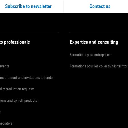
Subscribe to newsletter
Contact us
to professionals
Expertise and consulting
Formations pour entreprises
 events
Formations pour les collectivités territor
procurement and invitations to tender
d reproduction requests
tions and spinoff products
s
mediators