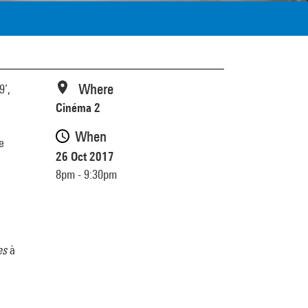
Where
9’,
Cinéma 2
When
e
26 Oct 2017
8pm - 9:30pm
es
à