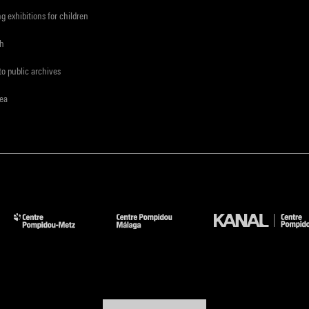
ng exhibitions for children
ch
to public archives
rea