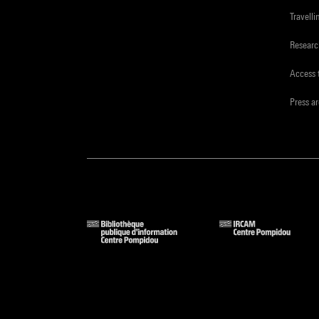
Travelli
Resear
Access 
Press a