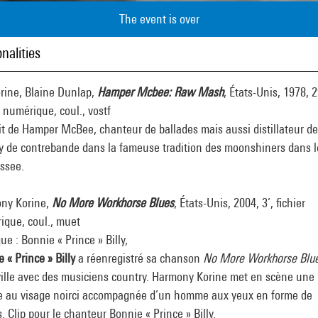
The event is over
nalities
orine, Blaine Dunlap,
Hamper Mcbee: Raw Mash
, États-Unis, 1978, 2
r numérique, coul., vostf
it de Hamper McBee, chanteur de ballades mais aussi distillateur de
y de contrebande dans la fameuse tradition des moonshiners dans l
ssee.
ny Korine,
No More Workhorse Blues
, États-Unis, 2004, 3’, fichier
ique, coul., muet
e : Bonnie « Prince » Billy,
 « Prince » Billy
a réenregistré sa chanson
No More Workhorse Blu
ille avec des musiciens country. Harmony Korine met en scène une
e au visage noirci accompagnée d’un homme aux yeux en forme de
s. Clip pour le chanteur Bonnie « Prince » Billy.