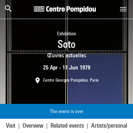
Skip to main content
Centre Pompidou
Exhibition
Soto
Œuvres actuelles
25 Apr - 11 Jun 1979
Centre Georges Pompidou, Paris
The event is over
Visit
Overview
Related events
Artists/personaliti
|
|
|