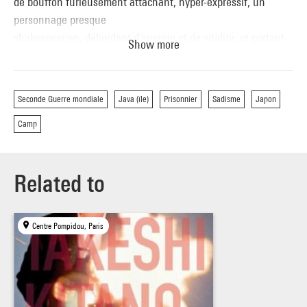
de bouffon furieusement attachant, hyper-expressif, un
personnage presque
shakespearien, débordant d'énergie et de vitalité, et portant
Show more
par son rire même
la conscience du dérisoire et du tragique mêlés. » T. Jousse, «
Kitano, le
Seconde Guerre mondiale
Java (île)
Prisonnier
Sadisme
Japon
maître-fou », Trafic, n° 25, printemps 1998.
Camp
Le film sera précédé d'une présentation filmée de Jeremy
Thomas.
Related to
Centre Pompidou, Paris