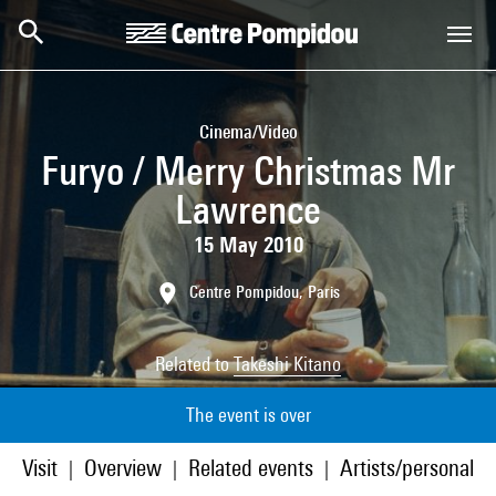
Skip to main content
Centre Pompidou
Cinema/Video
Furyo / Merry Christmas Mr
Lawrence
15 May 2010
Centre Pompidou, Paris
Related to
Takeshi Kitano
The event is over
Visit
Overview
Related events
Artists/personaliti
|
|
|