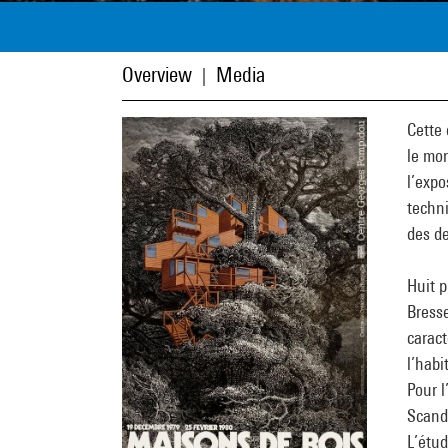
Overview
Media
|
Cette 
le mon
l’expo
techni
des de
Huit p
Bress
caract
l’habi
Pour l
Scandi
L’étud