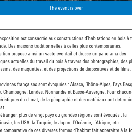
The event is over
exposition est consacrée aux constructions d’habitations en bois à t
de. Des maisons traditionnelles à celles plus contemporaines,
sition propose ainsi un vaste éventail et dresse un panorama des
ques actuelles du travail du bois à travers des photographies, des p
ssins, des maquettes, et des projections de diapositives et de films.
rovinces françaises sont évoquées : Alsace, Rhône-Alpes, Pays Bas
e, Champagne, Landes, Normandie et Basse-Auvergne. Pour chacune
éristiques du climat, de la géographie et des matériaux ont détermi
tat.
’étranger, plus de vingt pays ou grandes régions sont évoqués : la
navie, les USA, la Turquie, le Japon, l’Océanie, l’Afrique, etc.
e comparative de ces diverses formes d’habitat fait apparaître à la fo