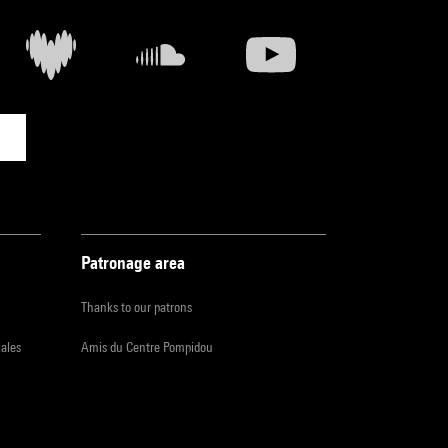
t et
e
Patronage area
Thanks to our patrons
iales
Amis du Centre Pompidou