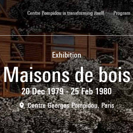
(current)
Centre Pompidou is transforming itself
Program
Exhibition
Maisons de bois
20 Dec 1979 - 25 Feb 1980
Centre Georges Pompidou, Paris