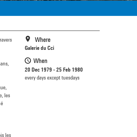
Where
ravers
Galerie du Cci
When
lans,
20 Dec 1979 - 25 Feb 1980
every days except tuesdays
que,
, les
né
is les