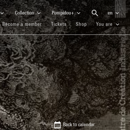
Collection
Pompidou+
en
(current)
(current)
(current)
Become a member
Tickets
Shop
You are
Back to calendar