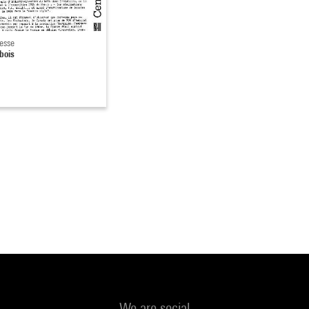
serie ;
propriétés spécifiques du bois : isolation thermique ;
resse
principaux matériaux reconstitués : panneaux de particules et contre
bois
s, lamellé-collé ;
raitement des bois : fongicides, ignifuges, hydrofuges ;
omportement du bois face au feu.
tie centrale de l’exposition met l’accent sur quelques thèmes import
compagnonnage ;
ois d’œuvre ;
types de construction similaires à travers différents pays : clôtures,
ns, ponts…
 l’exposition est complétée par un film de 26 minutes sur les Landes
ionnelles et actuelles.
ison finlandaise grandeur nature, faite à partir de composants
ires en bois complète le parcours.
We are social