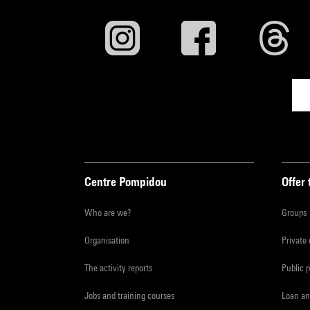
Exposi
du Cad
l’Indu
Manife
l’arch
D’apr
D’aprè
Centre Pompidou
Offer 
Who are we?
Groups
Organisation
Private
The activity reports
Public 
Jobs and training courses
Loan an