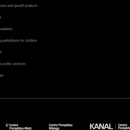
tions and spinoff products
s
mediators
ng exhibitions for children
ch
to public archives
rea