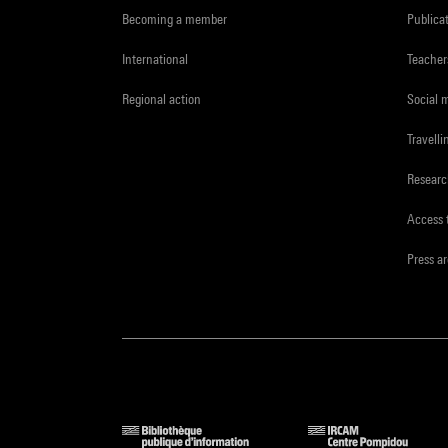
Becoming a member
Publica
International
Teacher
Regional action
Social 
Travelli
Resear
Access 
Press a