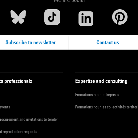
tion réalisée par le Cci, à l’initiative du Ministère de l’Environnemen
re de Vie, en collaboration avec les Ministères de l’Agriculture et d
strie.
station réalisée dans le cadre de la campagne « 1000 jours pour
itecture ».
Subscribe to newsletter
Contact us
ès le communiqué de presse
s Le Bulletin, n°15, décembre 1979-janvier 1980
to professionals
Expertise and consulting
Formations pour entreprises
 events
Formations pour les collectivités territor
procurement and invitations to tender
d reproduction requests