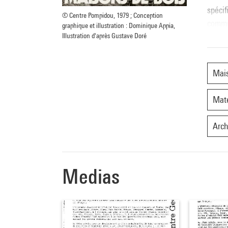
spécif
© Centre Pompidou, 1979 ; Conception
comm
graphique et illustration : Dominique Appia,
Illustration d'après Gustave Doré
L’expo
étran
Mai
Zanine
En Fra
Maté
ration
d’arch
Arch
partic
contem
Une au
Medias
- La s
et cou
- La q
- Les 