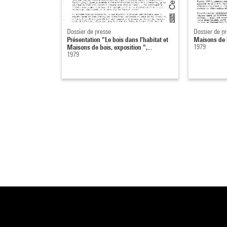
carros
- Les 
Dossier de presse
Dossier de p
- Les 
Présentation "Le bois dans l'habitat et
Maisons de 
plaqué
Maisons de bois, exposition ",...
1979
1979
- Le t
- Le c
La par
- Le 
- Le b
- Les 
mouli
Enfin,
tradit
Une ma
modula