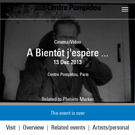
Skip to main content
Centre Pompidou
Cinema/Video
A Bientôt j'espère ...
13 Dec 2013
Centre Pompidou, Paris
Related to
Planète Marker
The event is over
Visit
Overview
Related events
Artists/personaliti
|
|
|