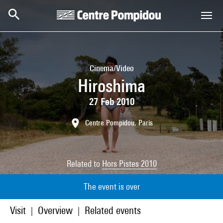
Skip to main content
Centre Pompidou
Cinema/Video
Hiroshima
27 Feb 2010
Centre Pompidou, Paris
Related to
Hors Pistes 2010
The event is over
Visit
Overview
Related events
|
|