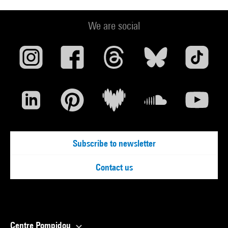
de l'ombre. La
Seconde Guerre mondiale dans le cinéma français (CNRS
We are social
Editions, 1997), Clio de
5 à 7. Les actualités filmées de la Libération : archives du
futur (CNRS
Editions, 2000), « Nuit et Brouillard », un film dans l'histoire
(Odile Jacob,
2007) et, en collaboration avec Annette Wieviorka, Univers
concentrationnaire et génocide. Voir, savoir, comprendre,
(Mille et Une Nuits, 2008).
Subscribe to newsletter
Cette manifestation est organisée par la Bibliothèque
Contact us
publique d'information pôle Action culturelle et
Communication service Audiovisuel en collaboration avec les
Forums de société (Centre Pompidou)
Centre Pompidou