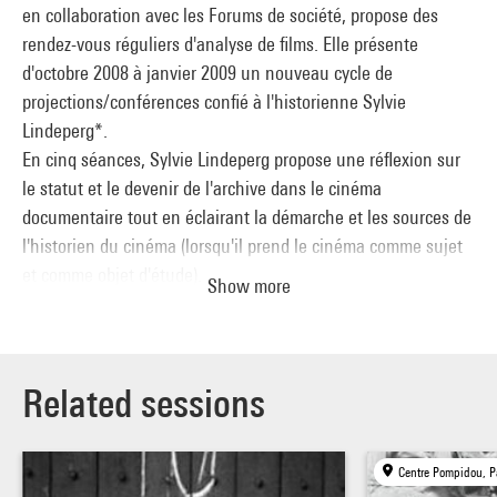
en collaboration avec les Forums de société, propose des
rendez-vous réguliers d'analyse de films. Elle présente
d'octobre 2008 à janvier 2009 un nouveau cycle de
projections/conférences confié à l'historienne Sylvie
Lindeperg*.
En cinq séances, Sylvie Lindeperg propose une réflexion sur
le statut et le devenir de l'archive dans le cinéma
documentaire tout en éclairant la démarche et les sources de
l'historien du cinéma (lorsqu'il prend le cinéma comme sujet
et comme objet d'étude).
Show more
De la critique des plans tournés à l'initiative des Nazis dans
les camps de
Westerbork et Terezin, à celle des images de la Libération de
Paris filmées par des cinéastes professionnels et par des
Related sessions
amateurs, de l'analyse du montage dans
Nuit et Brouillard d'Alain Resnais à celle du filmage du procès
Centre Pompidou, P
Eichmann, ce parcours abordera les questions de la