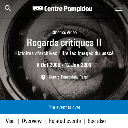
Skip to main content
Centre Pompidou
Cinema/Video
Regards critiques II
Histoires d'archives : lire les images du passé
6 Oct 2008 - 12 Jan 2009
Centre Pompidou, Paris
The event is over
Visit
Overview
Related events
See also
|
|
|