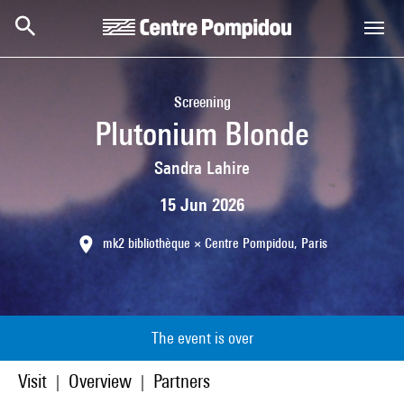
Skip to main content
Centre Pompidou
Screening
Plutonium Blonde
Sandra Lahire
15 Jun 2026
mk2 bibliothèque × Centre Pompidou, Paris
The event is over
Visit
Overview
Partners
|
|