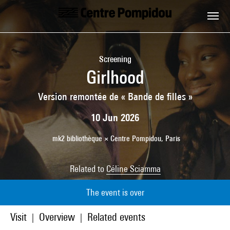
Skip to main content
Centre Pompidou
Screening
Girlhood
Version remontée de « Bande de filles »
10 Jun 2026
mk2 bibliothèque × Centre Pompidou, Paris
Related to
Céline Sciamma
The event is over
Visit
Overview
Related events
|
|