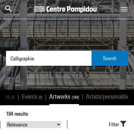
Skip to main content
Centre Pompidou
Search
tions
Events
Artworks
Artists/personalities
|
|
|
[0]
[8]
[184]
184
results
Filter