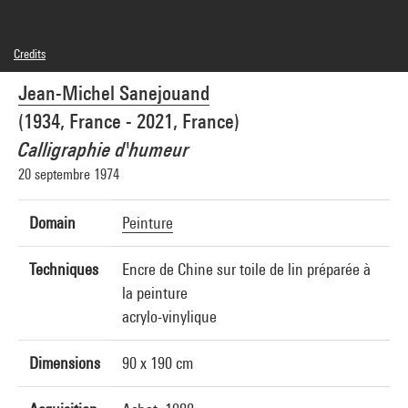
Credits
© Succession Sanejouand
Jean-Michel Sanejouand
Photo credits : Centre Pompidou, MNAM-CCI/Philippe Migeat/Dist. GrandPalaisRmn
Image reference : 4R09496 [1988 CX 0222]
(1934, France - 2021, France)
Calligraphie d'humeur
20 septembre 1974
Domain
Peinture
Techniques
Encre de Chine sur toile de lin préparée à
la peinture
acrylo-vinylique
Dimensions
90 x 190 cm