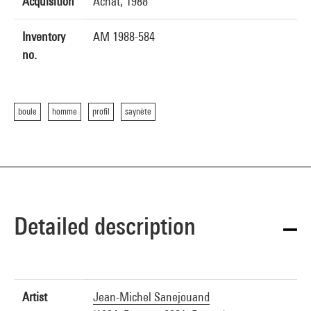
Acquisition
Achat, 1988
Inventory
AM 1988-584
no.
boule
homme
profil
saynète
Detailed description
Artist
Jean-Michel Sanejouand