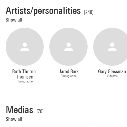
Artists/personalities
[248]
Show all
Ruth Thorne-
Jared Bark
Gary Glassman
Thomsen
Photographe
Vidéaste
Photographe
Medias
[70]
Show all