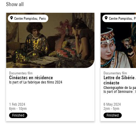
Show all
Centre Pompidou, Paris
Centre Pompidou, P
Documentary film
Documentary film
Cinéastes en résidence
Lettre de Sibérie
Is part of
La fabrique des films 2024
cinéaste
Chorégraphie de la pa
Is part of
Séminaire : 
1 Feb 2024
6 May 2024
6pm - 10pm
2pm - 5pm
Finished
Finished