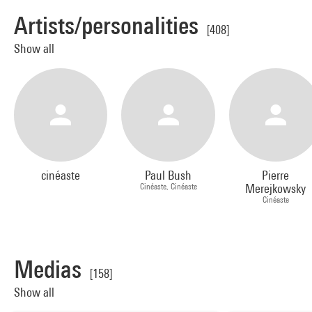
Artists/personalities
[408]
Show all
cinéaste
Paul Bush
Pierre
Cinéaste, Cinéaste
Merejkowsky
Cinéaste
Medias
[158]
Show all