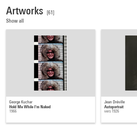
Artworks
[61]
Show all
George Kuchar
Jean Dréville
Hold Me While I'm Naked
Autoportrait
1966
vers 1926