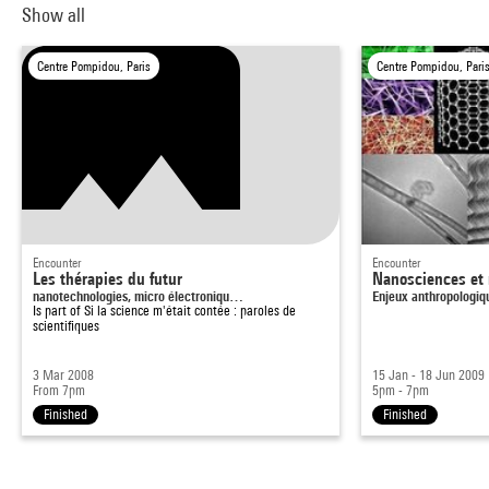
Show all
Centre Pompidou, Paris
Centre Pompidou, Pari
Encounter
Encounter
Les thérapies du futur
Nanosciences et
nanotechnologies, micro électroniqu…
Enjeux anthropologiq
Is part of
Si la science m'était contée : paroles de
scientifiques
3 Mar 2008
15 Jan - 18 Jun 2009
From 7pm
5pm - 7pm
Finished
Finished