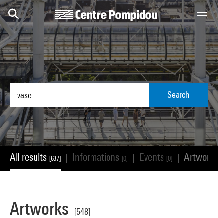
Skip to main content
Centre Pompidou
Search
All results
Informations
Events
Artwork
|
|
|
[637]
[0]
[0]
Artworks
[548]