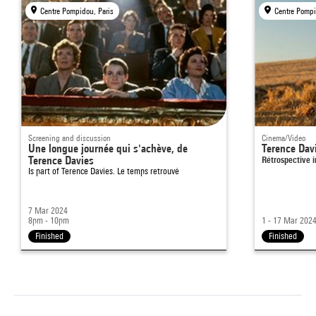
Centre Pompidou, Paris
Centre Pompi
Screening and discussion
Cinema/Video
Une longue journée qui s'achève, de
Terence Dav
Terence Davies
Rétrospective 
Is part of
Terence Davies. Le temps retrouvé
7 Mar 2024
8pm - 10pm
1 - 17 Mar 202
Finished
Finished