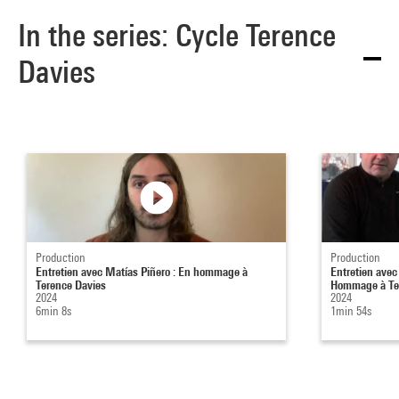
In the series: Cycle Terence
Davies
Production
Production
Entretien avec Matías Piñero : En hommage à
Entretien avec
Terence Davies
Hommage à Ter
2024
2024
6min 8s
1min 54s