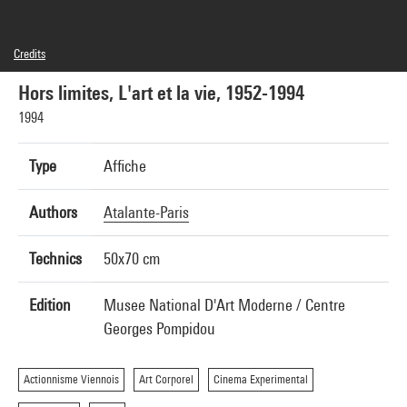
Credits
© Centre Pompidou, 1994 ; Œuvre reproduite : Saburo Murakami, Performance de l'artiste
traversant des cadres de papier tendus, 1955 ; Conception graphique: Atalante Paris
Hors limites, L'art et la vie, 1952-1994
1994
Type
Affiche
Authors
Atalante-Paris
Technics
50x70 cm
Edition
Musee National D'Art Moderne / Centre
Georges Pompidou
Actionnisme Viennois
Art Corporel
Cinema Experimental