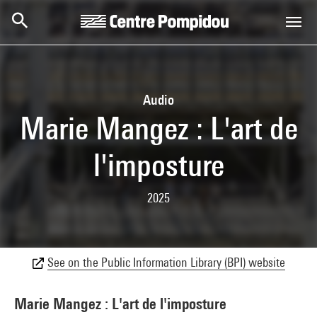
Skip to main content
Centre Pompidou
Audio
Marie Mangez : L'art de
l'imposture
2025
See on the Public Information Library (BPI) website
Marie Mangez : L'art de l'imposture