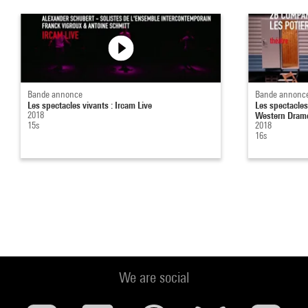
Bande annonce
Bande annonc
Les spectacles vivants : Ircam Live
Les spectacles
2018
Western Dram
15s
2018
16s
We are social