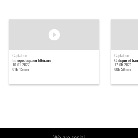
Captation
Captation
Europe, espace littéraire
Critique et ba
10-01-2022
17-05-2021
01h 15min
00h 58min
We are social