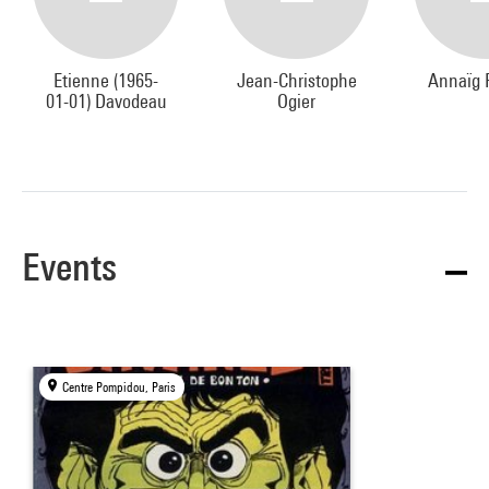
Etienne (1965-
Jean-Christophe
Annaïg 
01-01) Davodeau
Ogier
Events
Centre Pompidou, Paris