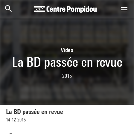
Skip to main content
Centre Pompidou
Vidéo
La BD passée en revue
2015
La BD passée en revue
14-12-2015