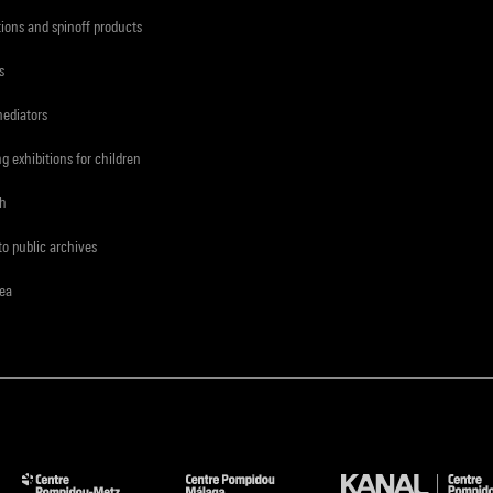
tions and spinoff products
s
mediators
ng exhibitions for children
ch
to public archives
rea