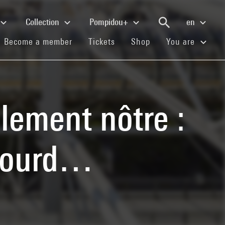
Collection
Pompidou+
en
(current)
(current)
(current)
Become a member
Tickets
Shop
You are
lement nôtre :
ujourd…