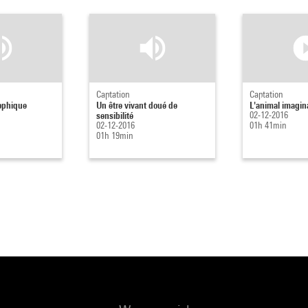
Captation
Captation
sophique
Un être vivant doué de
L'animal imagin
sensibilité
02-12-2016
02-12-2016
01h 41min
01h 19min