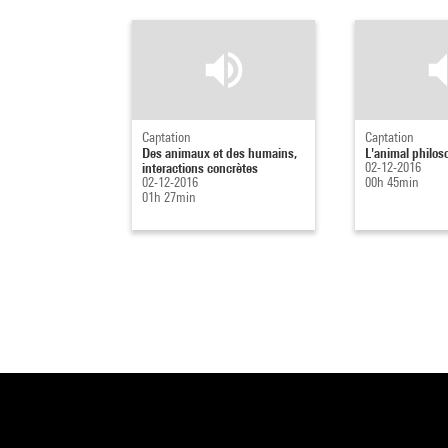
Captation
Captation
Des animaux et des humains,
L'animal philo
interactions concrètes
02-12-2016
02-12-2016
00h 45min
01h 27min