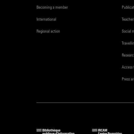
Becoming a member
Publica
International
Teacher
Regional action
Social 
Travelli
Resear
Access 
Press a