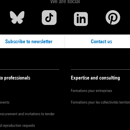
We are social
Subscribe to newsletter
Contact us
to professionals
Expertise and consulting
Formations pour entreprises
 events
Formations pour les collectivités territor
procurement and invitations to tender
d reproduction requests