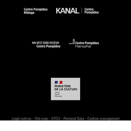
-
-
-
-
Legal notices
Site map
GTCU
Personal Data
Cookies management