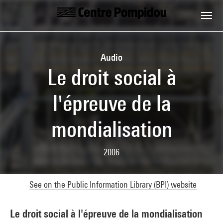
Skip to main content
Centre Pompidou
Audio
Le droit social à
l'épreuve de la
mondialisation
2006
See on the Public Information Library (BPI) website
Le droit social à l'épreuve de la mondialisation