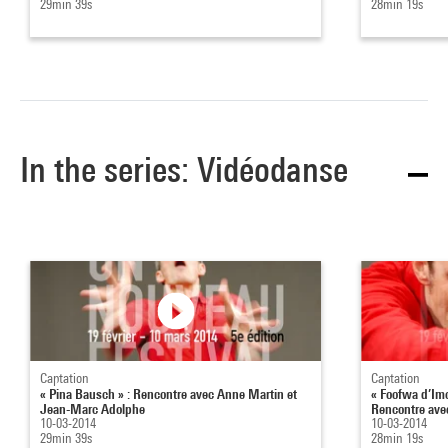
29min 39s
28min 19s
In the series: Vidéodanse
Captation
Captation
« Pina Bausch » : Rencontre avec Anne Martin et
« Foofwa d’Im
Jean-Marc Adolphe
Rencontre avec
10-03-2014
10-03-2014
29min 39s
28min 19s