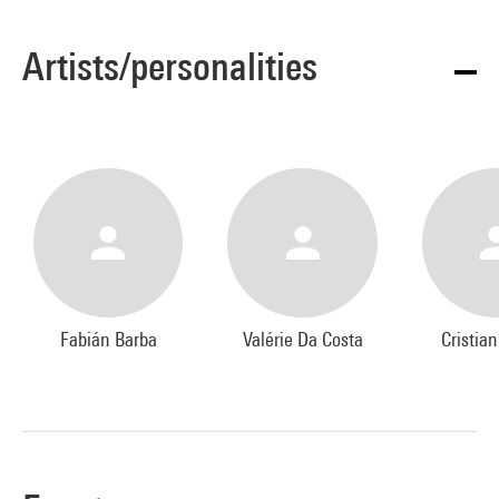
Artists/personalities
Fabián Barba
Valérie Da Costa
Cristia