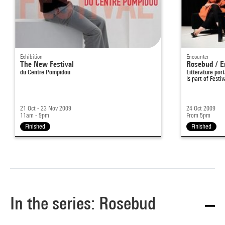
Exhibition
Encounter
The New Festival
Rosebud / E
du Centre Pompidou
Littérature por
Is part of
Festiv
21 Oct - 23 Nov 2009
24 Oct 2009
11am - 9pm
From 5pm
Finished
Finished
In the series: Rosebud