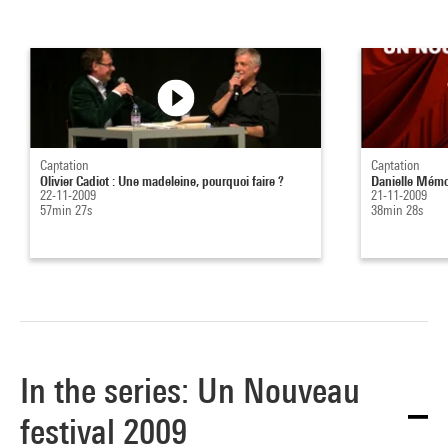
Captation
Captation
Olivier Cadiot : Une madeleine, pourquoi faire ?
Danielle Mémo
22-11-2009
21-11-2009
57min 27s
38min 28s
In the series: Un Nouveau
festival 2009