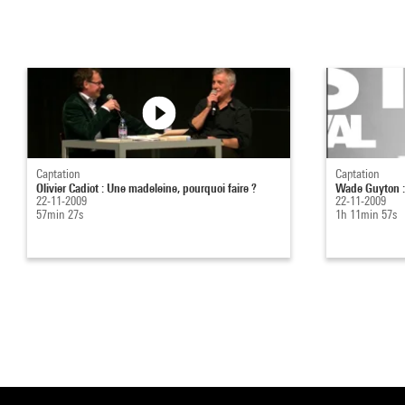
Captation
Captation
Olivier Cadiot : Une madeleine, pourquoi faire ?
Wade Guyton :
22-11-2009
22-11-2009
57min 27s
1h 11min 57s