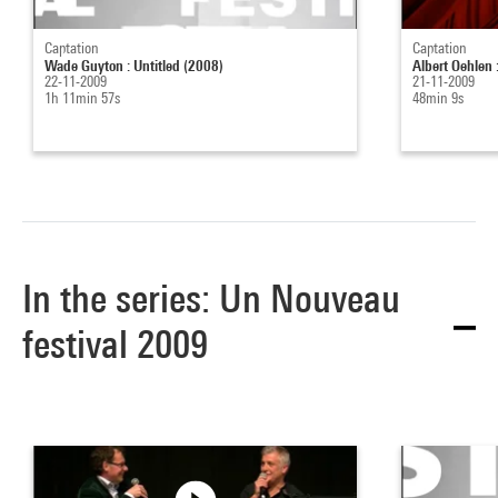
Captation
Captation
Wade Guyton : Untitled (2008)
Albert Oehlen 
22-11-2009
21-11-2009
1h 11min 57s
48min 9s
In the series: Un Nouveau
festival 2009