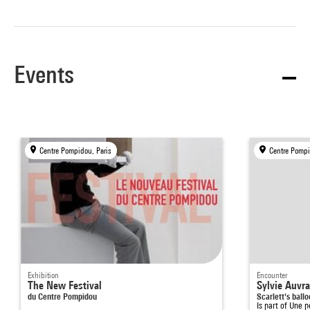
Events
Centre Pompidou, Paris
Centre Pompi
Exhibition
Encounter
The New Festival
Sylvie Auvr
du Centre Pompidou
Scarlett's ball
Is part of
Une p