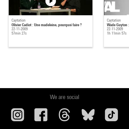
Captation
Captation
Olivier Cadiot : Une madeleine, pourquoi faire ?
Wade Guyton :
22-11-2009
22-11-2009
57min 27s
1h 11min 57s
We are social