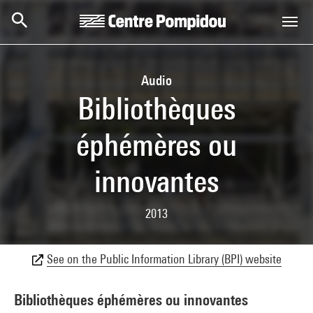
Skip to main content
Centre Pompidou
Audio
Bibliothèques
éphémères ou
innovantes
2013
See on the Public Information Library (BPI) website
Bibliothèques éphémères ou innovantes