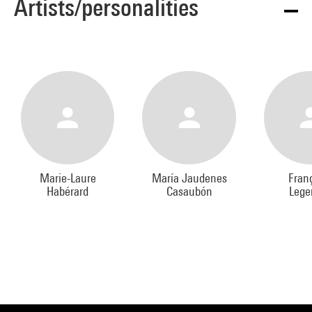
Artists/personalities
Marie-Laure
María Jaudenes
Fran
Habérard
Casaubón
Lege