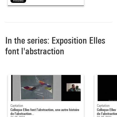
Finished
In the series: Exposition Elles
font l'abstraction
Captation
Captation
Colloque Elles font l’abstraction, une autre histoire
Colloque Elles 
de l'abstraction...
de l'abstraction