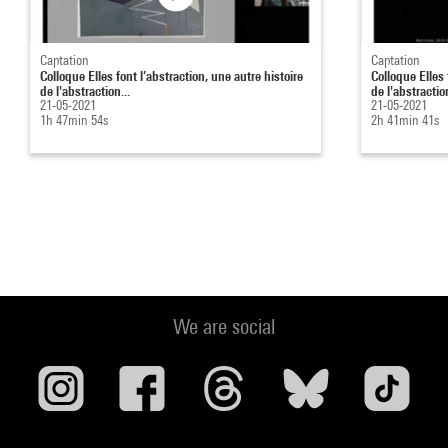
Captation
Captation
Colloque Elles font l’abstraction, une autre histoire
Colloque Elles 
de l'abstraction...
de l'abstraction
21-05-2021
21-05-2021
1h 47min 54s
2h 41min 41s
We are social