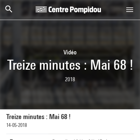
Skip to main content
Centre Pompidou
Vidéo
Treize minutes : Mai 68 !
2018
Treize minutes : Mai 68 !
14-05-2018