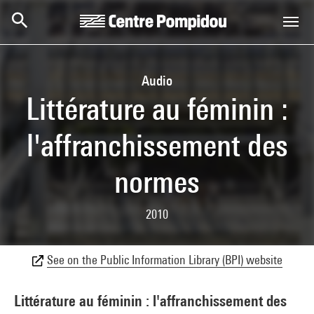
Skip to main content
Centre Pompidou
Audio
Littérature au féminin :
l'affranchissement des
normes
2010
See on the Public Information Library (BPI) website
Littérature au féminin : l'affranchissement des