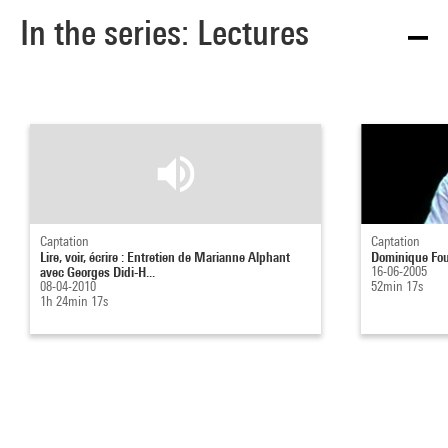
In the series: Lectures
Captation
Captation
Lire, voir, écrire : Entretien de Marianne Alphant
Dominique Fou
avec Georges Didi-H...
16-06-2005
08-04-2010
52min 17s
1h 24min 17s